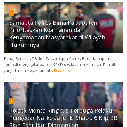
2
Samapta Polres Bima Kabupaten
Prioritaskan Keamanan dan
Kenyamanan Masyarakat di Wilayah
Hukumnya
Bima, SentralNTB. Id - Satsamapta Polres Bima Kabupaten
kembali menggelar patroli KRYD diwilayah hukumnya. Patroli
yang dimulai sejak Jum,at...
Readmore
3
Polsek Monta Ringkus Terduga Pelaku
Pengedar Narkoba Jenis Shabu 6 Klip BB
Siap Edar Ikut Diamankan