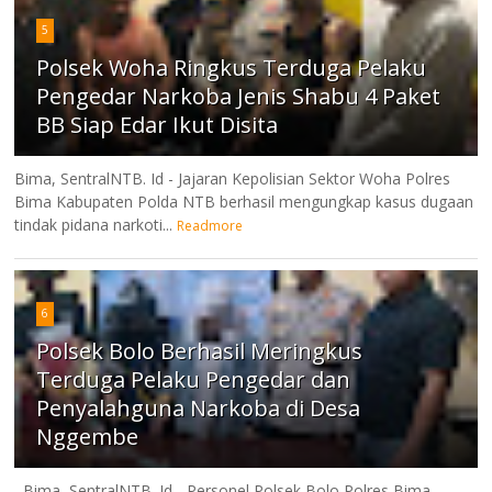
5
Polsek Woha Ringkus Terduga Pelaku
Pengedar Narkoba Jenis Shabu 4 Paket
BB Siap Edar Ikut Disita
Bima, SentralNTB. Id - Jajaran Kepolisian Sektor Woha Polres
Bima Kabupaten Polda NTB berhasil mengungkap kasus dugaan
tindak pidana narkoti...
Readmore
6
Polsek Bolo Berhasil Meringkus
Terduga Pelaku Pengedar dan
Penyalahguna Narkoba di Desa
Nggembe
Bima, SentralNTB. Id - Personel Polsek Bolo Polres Bima