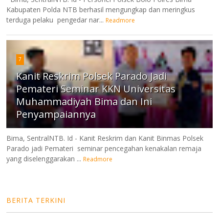
Kabupaten Polda NTB berhasil mengungkap dan meringkus
terduga pelaku pengedar nar...
Readmore
7
Kanit Reskrim Polsek Parado Jadi
Pemateri Seminar KKN Universitas
Muhammadiyah Bima dan Ini
Penyampaiannya
Bima, SentralNTB. Id - Kanit Reskrim dan Kanit Binmas Polsek
Parado jadi Pemateri seminar pencegahan kenakalan remaja
yang diselenggarakan ...
Readmore
BERITA TERKINI