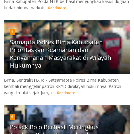
Bima Kabupaten Polda NTB berhasil mengungkap kasus dugaan
tindak pidana narkoti...
Readmore
5
Samapta Polres Bima Kabupaten
Prioritaskan Keamanan dan
Kenyamanan Masyarakat di Wilayah
Hukumnya
Bima, SentralNTB. Id - Satsamapta Polres Bima Kabupaten
kembali menggelar patroli KRYD diwilayah hukumnya. Patroli
yang dimulai sejak Jum,at...
Readmore
6
Polsek Bolo Berhasil Meringkus