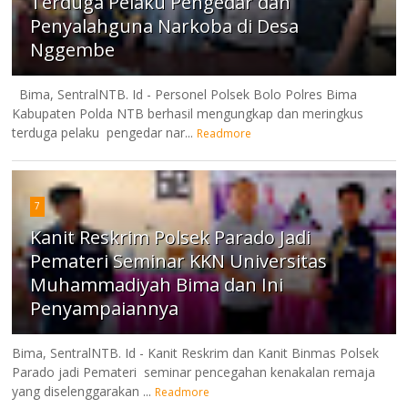
Terduga Pelaku Pengedar dan
Penyalahguna Narkoba di Desa
Nggembe
Bima, SentralNTB. Id - Personel Polsek Bolo Polres Bima
Kabupaten Polda NTB berhasil mengungkap dan meringkus
terduga pelaku pengedar nar...
Readmore
7
Kanit Reskrim Polsek Parado Jadi
Pemateri Seminar KKN Universitas
Muhammadiyah Bima dan Ini
Penyampaiannya
Bima, SentralNTB. Id - Kanit Reskrim dan Kanit Binmas Polsek
Parado jadi Pemateri seminar pencegahan kenakalan remaja
yang diselenggarakan ...
Readmore