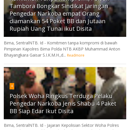
Tambora Bongkar Sindikat Jaringan
Pengedar Narkoba empat Orang
diamankan 54 Poket BB dan Jutaan
Rupiah Uang Tunai ikut Disita
Bima, SentralNTB. Id - Komitmen tanpa kompromi di bawah
Pimpinan Kapolres Bima Polda NTB AKBP Muhammad Anton
Bhayangkara Gaisar S.I.K.M.H.,d...
Readmore
4
Polsek Woha Ringkus Terduga Pelaku
Pengedar Narkoba Jenis Shabu 4 Paket
BB Siap Edar Ikut Disita
Bima, SentralNTB. Id - Jajaran Kepolisian Sektor Woha Polres