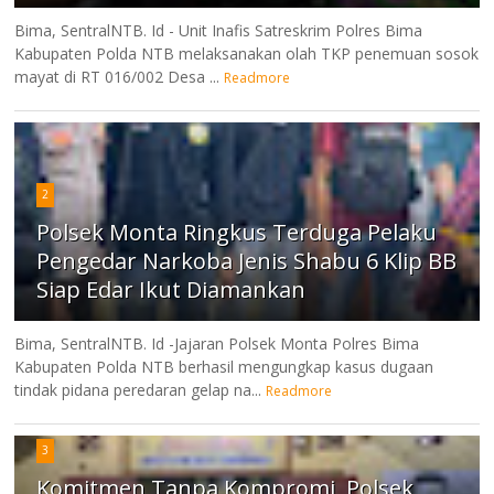
Bima, SentralNTB. Id - Unit Inafis Satreskrim Polres Bima
Kabupaten Polda NTB melaksanakan olah TKP penemuan sosok
mayat di RT 016/002 Desa ...
Readmore
2
Polsek Monta Ringkus Terduga Pelaku
Pengedar Narkoba Jenis Shabu 6 Klip BB
Siap Edar Ikut Diamankan
Bima, SentralNTB. Id -Jajaran Polsek Monta Polres Bima
Kabupaten Polda NTB berhasil mengungkap kasus dugaan
tindak pidana peredaran gelap na...
Readmore
3
Komitmen Tanpa Kompromi, Polsek