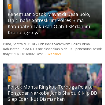
1
Penemuan Sosok Mayat di Desa Bolo,
Unit Inafis Satreskrim Polres Bima
Kabupaten Lakukan Olah TKP dan ini
Kronologisnya
Bima, SentralNTB. Id - Unit Inafis Satreskrim Polres Bima
Kabupaten Polda NTB melaksanakan olah TKP penemuan sosok
mayat di RT 016/002 Desa ...
Readmore
2
Polsek Monta Ringkus Terduga Pelaku
Pengedar Narkoba Jenis Shabu 6 Klip BB
Siap Edar Ikut Diamankan