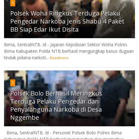
4
Polsek Woha Ringkus Terduga Pelaku
Pengedar Narkoba Jenis Shabu 4 Paket
BB Siap Edar Ikut Disita
Bima, SentralNTB. Id - Jajaran Kepolisian Sektor Woha Polres
Bima Kabupaten Polda NTB berhasil mengungkap kasus dugaan
tindak pidana narkoti...
Readmore
5
Polsek Bolo Berhasil Meringkus
Terduga Pelaku Pengedar dan
Penyalahguna Narkoba di Desa
Nggembe
Bima, SentralNTB. Id - Personel Polsek Bolo Polres Bima