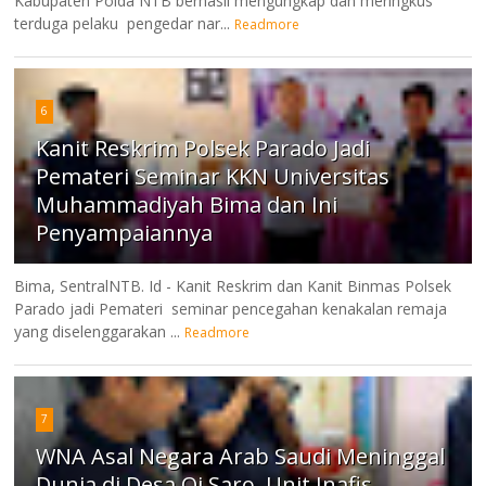
Kabupaten Polda NTB berhasil mengungkap dan meringkus
terduga pelaku pengedar nar...
Readmore
6
Kanit Reskrim Polsek Parado Jadi
Pemateri Seminar KKN Universitas
Muhammadiyah Bima dan Ini
Penyampaiannya
Bima, SentralNTB. Id - Kanit Reskrim dan Kanit Binmas Polsek
Parado jadi Pemateri seminar pencegahan kenakalan remaja
yang diselenggarakan ...
Readmore
7
WNA Asal Negara Arab Saudi Meninggal
Dunia di Desa Oi Saro, Unit Inafis