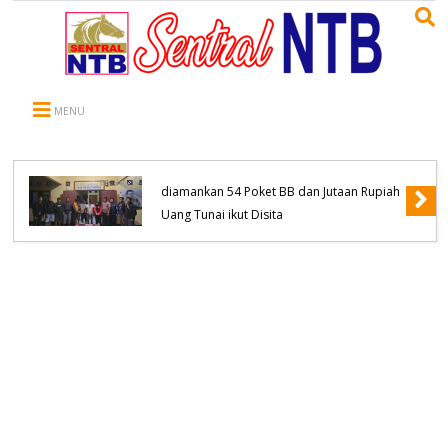
MENU
Komitmen Tanpa Kompromi, Polsek
Tambora Bongkar Sindikat Jaringan
Pengedar Narkoba empat Orang
diamankan 54 Poket BB dan Jutaan Rupiah
Uang Tunai ikut Disita