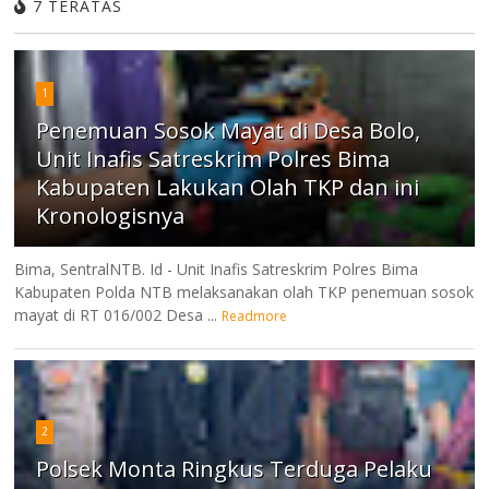
7 TERATAS
1
Penemuan Sosok Mayat di Desa Bolo,
Unit Inafis Satreskrim Polres Bima
Kabupaten Lakukan Olah TKP dan ini
Kronologisnya
Bima, SentralNTB. Id - Unit Inafis Satreskrim Polres Bima
Kabupaten Polda NTB melaksanakan olah TKP penemuan sosok
mayat di RT 016/002 Desa ...
Readmore
2
Polsek Monta Ringkus Terduga Pelaku