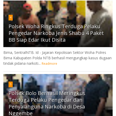
4
Polsek Woha Ringkus Terduga Pelaku
Pengedar Narkoba Jenis Shabu 4 Paket
BB Siap Edar Ikut Disita
Bima, SentralNTB. Id - Jajaran Kepolisian Sektor Woha Polres
Bima Kabupaten Polda NTB berhasil mengungkap kasus dugaan
tindak pidana narkoti...
Readmore
5
Polsek Bolo Berhasil Meringkus
Terduga Pelaku Pengedar dan
Penyalahguna Narkoba di Desa
Nggembe