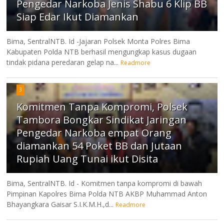
Pengedar Narkoba Jenis Shabu 6 Klip BB
Siap Edar Ikut Diamankan
Bima, SentralNTB. Id -Jajaran Polsek Monta Polres Bima
Kabupaten Polda NTB berhasil mengungkap kasus dugaan
tindak pidana peredaran gelap na...
Readmore
3
Komitmen Tanpa Kompromi, Polsek
Tambora Bongkar Sindikat Jaringan
Pengedar Narkoba empat Orang
diamankan 54 Poket BB dan Jutaan
Rupiah Uang Tunai ikut Disita
Bima, SentralNTB. Id - Komitmen tanpa kompromi di bawah
Pimpinan Kapolres Bima Polda NTB AKBP Muhammad Anton
Bhayangkara Gaisar S.I.K.M.H.,d...
Readmore