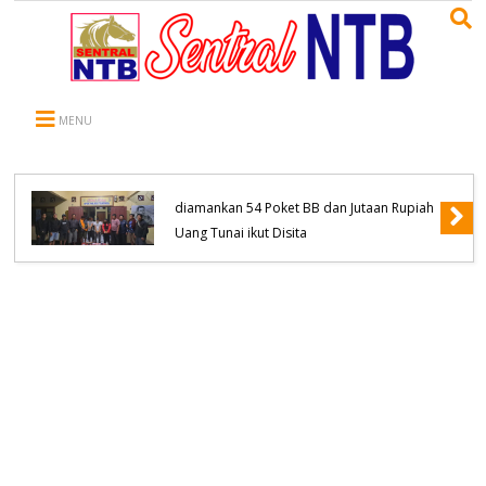
MENU
Komitmen Tanpa Kompromi, Polsek
Tambora Bongkar Sindikat Jaringan
Pengedar Narkoba empat Orang
diamankan 54 Poket BB dan Jutaan Rupiah
Uang Tunai ikut Disita