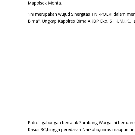
Mapolsek Monta.
"ini merupakan wujud Sinergitas TNI-POLRI dalam men
Bima". Ungkap Kapolres Bima AKBP Eko, S I.K,M.I.K.,
Patroli gabungan bertajuk Sambang Warga ini bertuan u
Kasus 3C,hingga peredaran Narkoba,miras maupun tin