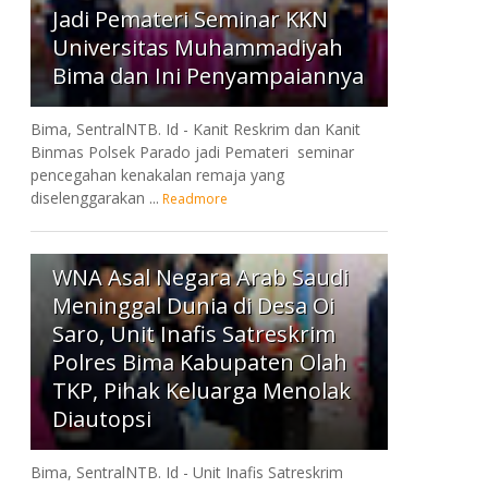
Jadi Pemateri Seminar KKN
Universitas Muhammadiyah
Bima dan Ini Penyampaiannya
Bima, SentralNTB. Id - Kanit Reskrim dan Kanit
Binmas Polsek Parado jadi Pemateri seminar
pencegahan kenakalan remaja yang
diselenggarakan ...
Readmore
7
WNA Asal Negara Arab Saudi
Meninggal Dunia di Desa Oi
Saro, Unit Inafis Satreskrim
Polres Bima Kabupaten Olah
TKP, Pihak Keluarga Menolak
Diautopsi
Bima, SentralNTB. Id - Unit Inafis Satreskrim