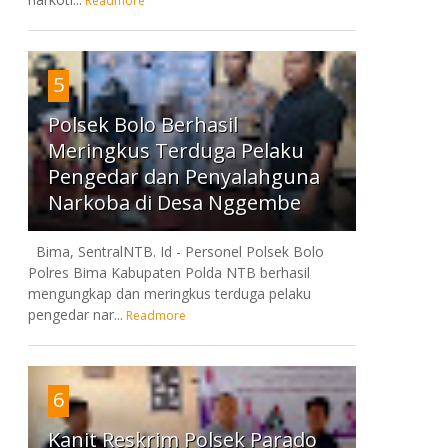
Readmore
5
Polsek Bolo Berhasil
Meringkus Terduga Pelaku
Pengedar dan Penyalahguna
Narkoba di Desa Nggembe
Bima, SentralNTB. Id - Personel Polsek Bolo
Polres Bima Kabupaten Polda NTB berhasil
mengungkap dan meringkus terduga pelaku
pengedar nar...
Readmore
6
Kanit Reskrim Polsek Parado