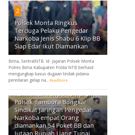
2
Polsek Monta Ringkus
Terduga Pelaku Pengedar
Narkoba Jenis Shabu 6 Klip BB
Siap Edar Ikut Diamankan
Bima, SentralNTB. Id -Jajaran Polsek Monta
Polres Bima Kabupaten Polda NTB berhasil
mengungkap kasus dugaan tindak pidana
peredaran gelap na...
Readmore
3
Komitmen Tanpa Kompromi,
Polsek Tambora Bongkar
Sindikat Jaringan Pengedar
Narkoba empat Orang
diamankan 54 Poket BB dan
Jutaan Rupiah Uang Tunai