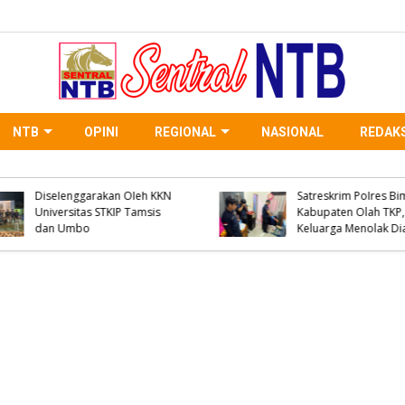
NTB
OPINI
REGIONAL
NASIONAL
REDAKS
WNA Asal Negara Arab
Saudi Meninggal Dunia di
Polsek Woha Ringkus
Desa Oi Saro, Unit Inafis
Terduga Pelaku Peng
Satreskrim Polres Bima
Narkoba Jenis Shabu 
Kabupaten Olah TKP, Pihak
Paket BB Siap Edar Ik
Keluarga Menolak Diautopsi
Disita