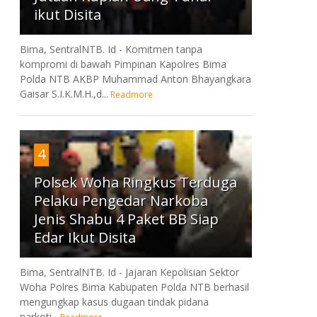
ikut Disita
Bima, SentralNTB. Id - Komitmen tanpa
kompromi di bawah Pimpinan Kapolres Bima
Polda NTB AKBP Muhammad Anton Bhayangkara
Gaisar S.I.K.M.H.,d...
Readmore
4
Polsek Woha Ringkus Terduga
Pelaku Pengedar Narkoba
Jenis Shabu 4 Paket BB Siap
Edar Ikut Disita
Bima, SentralNTB. Id - Jajaran Kepolisian Sektor
Woha Polres Bima Kabupaten Polda NTB berhasil
mengungkap kasus dugaan tindak pidana
narkoti...