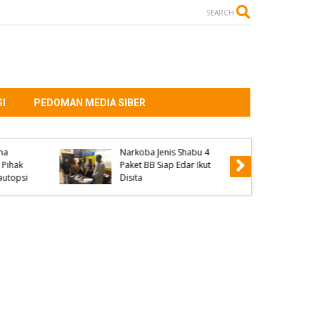
SEARCH
I
PEDOMAN MEDIA SIBER
Kanit Reskrim Polsek
edar
Parado Jadi Pemateri
4
Seminar KKN Universitas
ut
Muhammadiyah Bima dan
Ini Penyampaiannya